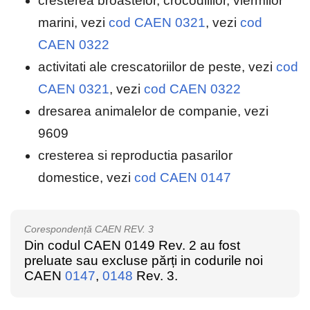
cresterea broastelor, crocodililor, viermilor
marini, vezi
cod CAEN 0321
, vezi
cod
CAEN 0322
activitati ale crescatoriilor de peste, vezi
cod
CAEN 0321
, vezi
cod CAEN 0322
dresarea animalelor de companie, vezi
9609
cresterea si reproductia pasarilor
domestice, vezi
cod CAEN 0147
Corespondență CAEN REV. 3
Din codul CAEN 0149 Rev. 2 au fost
preluate sau excluse părți in codurile noi
CAEN
0147
,
0148
Rev. 3.