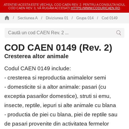
ATENȚIE! ACESTA ESTE VECHIUL COD CAEN REV. 2. PENTRU A CONSULTA NOUL
COD CAEN REV. 3, VĂ RUGĂM ACCESAȚI
HTTPS://WWW.CODURICAEN.RO
.
Sectiunea A
Diviziunea 01
Grupa 014
Cod 0149
COD CAEN 0149 (Rev. 2)
Cresterea altor animale
Codul CAEN 0149 include:
- cresterea si reproductia animalelor semi
- domesticite si a altor animale: pasari (cu
exceptia pasarilor domestice), struti si emu,
insecte, reptile, iepuri si alte animale cu blana
- productia de piei cu blana, piei de reptile sau
de pasari provenite din activitatea fermelor