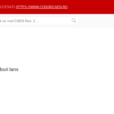
 ACCESAȚI
HTTPS://WWW.CODURICAEN.RO
.
buri lans