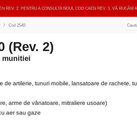
EN REV. 2. PENTRU A CONSULTA NOUL COD CAEN REV. 3, VĂ RUGĂM
Cod 2540
(Rev. 2)
 munitiei
 de artilerie, tunuri mobile, lansatoare de rachete, tu
re, arme de vânatoare, mitraliere usoare)
 cu aer sau gaze