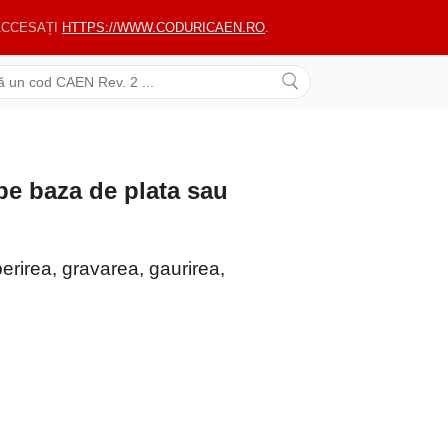
 ACCESAȚI
HTTPS://WWW.CODURICAEN.RO
.
pe baza de plata sau
erirea, gravarea, gaurirea,