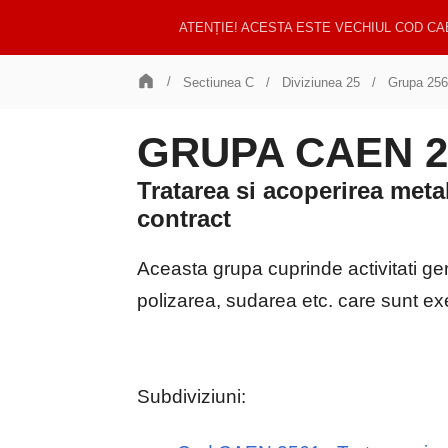
ATENȚIE! ACESTA ESTE VECHIUL COD CA
Sectiunea C
Diviziunea 25
Grupa 256
GRUPA CAEN 25
Tratarea si acoperirea meta
contract
Aceasta grupa cuprinde activitati gen
polizarea, sudarea etc. care sunt e
Subdiviziuni: