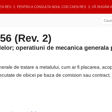
EN REV. 2. PENTRU A CONSULTA NOUL COD CAEN REV. 3, VĂ RUGĂM
6 (Rev. 2)
lelor; operatiuni de mecanica generala 
erale de tratare a metalului, cum ar fi placarea, acop
xecutate de obicei pe baza de comision sau contract.