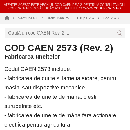
ATENȚIE! ACESTA ESTE VECHIUL COD CAEN REV. 2. PENTRU A CONSULTA NOUL
COD CAEN REV. 3, VĂ RUGĂM ACCESAȚI
HTTPS://WWW.CODURICAEN.RO
.
Sectiunea C
Diviziunea 25
Grupa 257
Cod 2573
COD CAEN 2573 (Rev. 2)
Fabricarea uneltelor
Codul CAEN 2573 include:
- fabricarea de cutite si lame taietoare, pentru
masini sau dispozitive mecanice
- fabricarea de unelte de mâna, clesti,
surubelnite etc.
- fabricarea de unelte de mâna fara actionare
electrica pentru agricultura