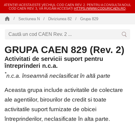
ATENȚIE! ACESTA ESTE VECHIUL COD CAEN REV. 2. PENTRU A CONSULTA NOUL
COD CAEN REV. 3, VĂ RUGĂM ACCESAȚI
HTTPS://WWW.CODURICAEN.RO
.
Sectiunea N
Diviziunea 82
Grupa 829
GRUPA CAEN 829 (Rev. 2)
Activitati de servicii suport pentru
întreprinderi n.c.a.
*
n.c.a. înseamnă neclasificat în altă parte
Aceasta grupa include activitatile de colectare
ale agentiilor, birourilor de credit si toate
activitatile suport furnizate de obicei
întreprinderilor, neclasificate în alta parte.