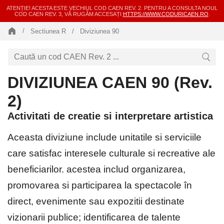
ATENȚIE! ACESTA ESTE VECHIUL COD CAEN REV. 2. PENTRU A CONSULTA NOUL
COD CAEN REV. 3, VĂ RUGĂM ACCESAȚI
HTTPS://WWW.CODURICAEN.RO
.
Sectiunea R
Diviziunea 90
DIVIZIUNEA CAEN 90 (Rev.
2)
Activitati de creatie si interpretare artistica
Aceasta diviziune include unitatile si serviciile
care satisfac interesele culturale si recreative ale
beneficiarilor. acestea includ organizarea,
promovarea si participarea la spectacole în
direct, evenimente sau expozitii destinate
vizionarii publice; identificarea de talente